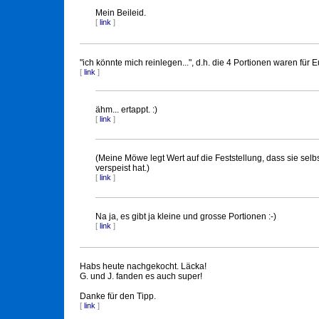
Mein Beileid.
[
link
]
"ich könnte mich reinlegen...", d.h. die 4 Portionen waren für 
[
link
]
ähm... ertappt. :)
[
link
]
(Meine Möwe legt Wert auf die Feststellung, dass sie selb
verspeist hat.)
[
link
]
Na ja, es gibt ja kleine und grosse Portionen :-)
[
link
]
Habs heute nachgekocht. Läcka!
G. und J. fanden es auch super!
Danke für den Tipp.
[
link
]