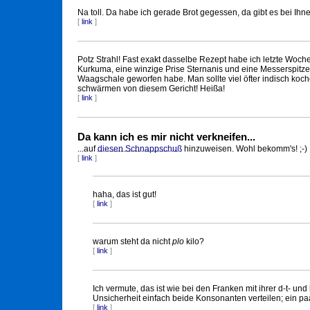
Na toll. Da habe ich gerade Brot gegessen, da gibt es bei Ihn
[
link
]
Potz Strahl! Fast exakt dasselbe Rezept habe ich letzte Woch
Kurkuma, eine winzige Prise Sternanis und eine Messerspitze
Waagschale geworfen habe. Man sollte viel öfter indisch koch
schwärmen von diesem Gericht! Heißa!
[
link
]
Da kann ich es mir nicht verkneifen...
...auf
diesen Schnappschuß
hinzuweisen. Wohl bekomm's! ;-)
[
link
]
haha, das ist gut!
[
link
]
warum steht da nicht
plo
kilo?
[
link
]
Ich vermute, das ist wie bei den Franken mit ihrer d-t- u
Unsicherheit einfach beide Konsonanten verteilen; ein paa
[
link
]