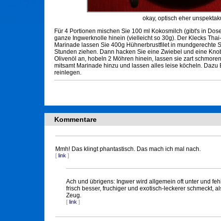
okay, optisch eher unspektak
Für 4 Portionen mischen Sie 100 ml Kokosmilch (gibt's in Dos
ganze Ingwerknolle hinein (vielleicht so 30g). Der Klecks Thai-
Marinade lassen Sie 400g Hühnerbrustfilet in mundgerechte St
Stunden ziehen. Dann hacken Sie eine Zwiebel und eine Knobl
Olivenöl an, hobeln 2 Möhren hinein, lassen sie zart schmor
mitsamt Marinade hinzu und lassen alles leise köcheln. Dazu Ba
reinlegen.
Kommentare
Mmh! Das klingt phantastisch. Das mach ich mal nach.
[
link
]
Ach und übrigens: Ingwer wird allgemein oft unter und fehl
frisch besser, fruchiger und exotisch-leckerer schmeckt, a
Zeug.
[
link
]