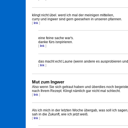
klingt nicht übel. werd ich mal der meinigen mitteilen,
curry und ingwer sind gern geesehen in unseren pfannen.
[
link
]
eine feine sache war's.
danke fürs isnpirieren.
[
link
]
das macht echt Laune (wenn andere es ausprobieren un
[
link
]
Mut zum Ingwer
Also wenn Sie sich getraut haben und überdies noch begeister
nach Ihrem Rezept. Klingt nämlich gar nicht mal schlecht.
[
link
]
Als ich mich in der letzten Woche übergab, was soll ich sagen
sah in die Zukunft, wie ich jetzt weiß.
[
link
]