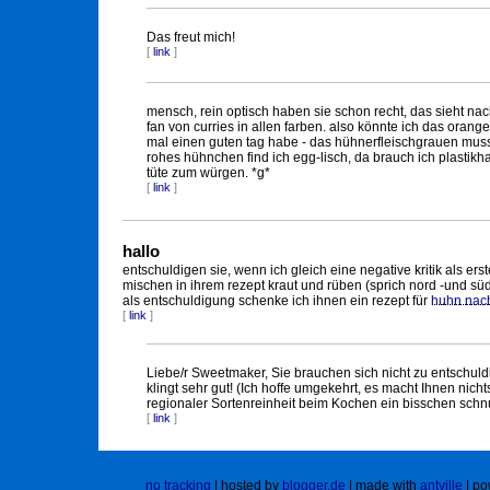
Das freut mich!
[
link
]
mensch, rein optisch haben sie schon recht, das sieht nach
fan von curries in allen farben. also könnte ich das oran
mal einen guten tag habe - das hühnerfleischgrauen mu
rohes hühnchen find ich egg-lisch, da brauch ich plasti
tüte zum würgen. *g*
[
link
]
hallo
entschuldigen sie, wenn ich gleich eine negative kritik als e
mischen in ihrem rezept kraut und rüben (sprich nord -und s
als entschuldigung schenke ich ihnen ein rezept für
huhn nach
[
link
]
Liebe/r Sweetmaker, Sie brauchen sich nicht zu entschuld
klingt sehr gut! (Ich hoffe umgekehrt, es macht Ihnen nicht
regionaler Sortenreinheit beim Kochen ein bisschen schnur
[
link
]
no tracking
| hosted by
blogger.de
| made with
antville
| po