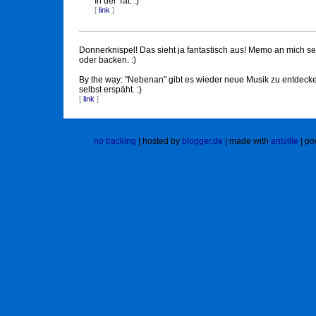
In der Tat. :)
[
link
]
Donnerknispel! Das sieht ja fantastisch aus! Memo an mich 
oder backen. :)
By the way: "Nebenan" gibt es wieder neue Musik zu entdecken,
selbst erspäht. :)
[
link
]
no tracking
| hosted by
blogger.de
| made with
antville
| po