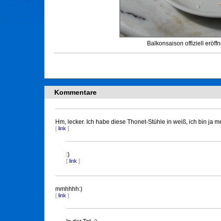
Balkonsaison offiziell eröffn
Kommentare
Hm, lecker. Ich habe diese Thonet-Stühle in weiß, ich bin ja m
[
link
]
:)
[
link
]
mmhhhh:)
[
link
]