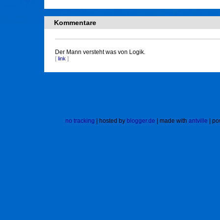
Kommentare
Der Mann versteht was von Logik.
[
link
]
no tracking
| hosted by
blogger.de
| made with
antville
| po