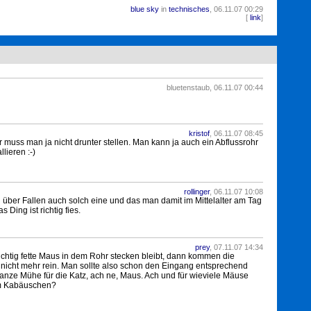
blue sky
in
technisches
, 06.11.07 00:29
4004
[
link
]
bluetenstaub, 06.11.07 00:44
kristof
, 06.11.07 08:45
 muss man ja nicht drunter stellen. Man kann ja auch ein Abflussrohr
lieren :-)
rollinger
, 06.11.07 10:08
 über Fallen auch solch eine und das man damit im Mittelalter am Tag
Ding ist richtig fies.
prey
, 07.11.07 14:34
ichtig fette Maus in dem Rohr stecken bleibt, dann kommen die
nicht mehr rein. Man sollte also schon den Eingang entsprechend
 ganze Mühe für die Katz, ach ne, Maus. Ach und für wieviele Mäuse
 im Kabäuschen?