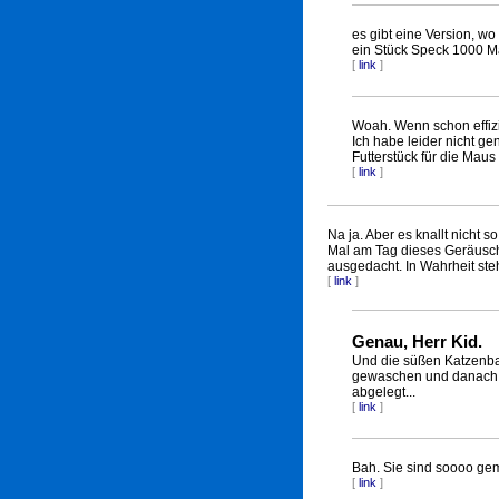
es gibt eine Version, wo
ein Stück Speck 1000 
[
link
]
Woah. Wenn schon effizie
Ich habe leider nicht g
Futterstück für die Maus 
[
link
]
Na ja. Aber es knallt nicht s
Mal am Tag dieses Geräusch.
ausgedacht. In Wahrheit steh
[
link
]
Genau, Herr Kid.
Und die süßen Katzenba
gewaschen und danach l
abgelegt...
[
link
]
Bah. Sie sind soooo ge
[
link
]