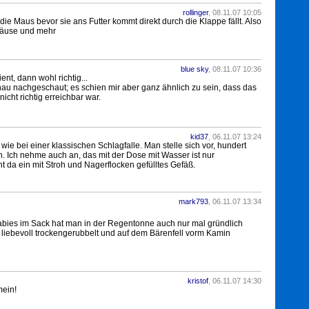
rollinger
, 08.11.07 10:05
 die Maus bevor sie ans Futter kommt direkt durch die Klappe fällt. Also
Mäuse und mehr
blue sky
, 08.11.07 10:36
nt, dann wohl richtig...
enau nachgeschaut; es schien mir aber ganz ähnlich zu sein, dass das
nicht richtig erreichbar war.
kid37
, 06.11.07 13:24
o wie bei einer klassischen Schlagfalle. Man stelle sich vor, hundert
 Ich nehme auch an, das mit der Dose mit Wasser ist nur
t da ein mit Stroh und Nagerflocken gefülltes Gefäß.
mark793
, 06.11.07 13:34
bies im Sack hat man in der Regentonne auch nur mal gründlich
iebevoll trockengerubbelt und auf dem Bärenfell vorm Kamin
kristof
, 06.11.07 14:30
mein!