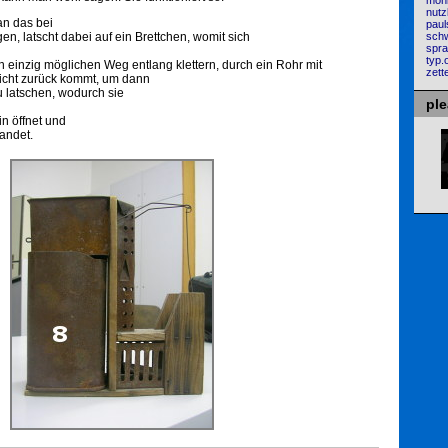
mon
nutz
 an das bei
paul
gen, latscht dabei auf ein Brettchen, womit sich
sch
spra
typ.
 einzig möglichen Weg entlang klettern, durch ein Rohr mit
zette
icht zurück kommt, um dann
u latschen, wodurch sie
pl
in öffnet und
landet.