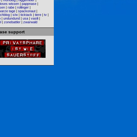
i
|
monolog
|
niggemeier
|
loses wissen
|
pappnase
|
sen
|
rabe
|
rollinger
|
warze tage
|
spackonaut
|
chblog
|
s/w
|
ticktack
|
tiere
|
tv
|
o
|
undundund
|
usa
|
vasili
|
l
|
zonebattler
|
zwarwald
ease support