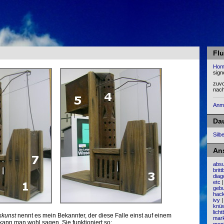
Flu
Hom
sign
zuv
nac
Anm
Da
Silb
An
absu
brit
diag
etc
gebu
hack
ivy
knü
licht
skunst
nennt es mein Bekannter, der diese Falle einst auf einem
mar
kann man wohl sagen. Sie funktioniert so: