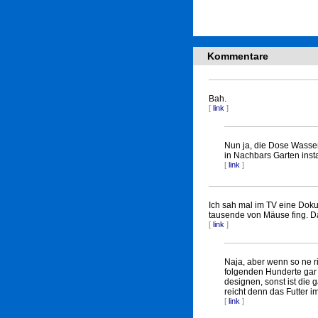
Kommentare
Bah.
[
link
]
Nun ja, die Dose Wasser
in Nachbars Garten instal
[
link
]
Ich sah mal im TV eine Doku
tausende von Mäuse fing. Das 
[
link
]
Naja, aber wenn so ne r
folgenden Hunderte gar 
designen, sonst ist die
reicht denn das Futter
[
link
]