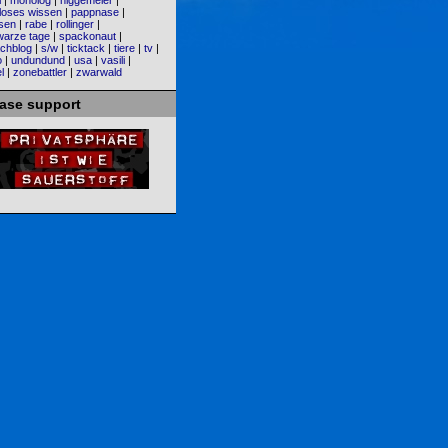
i
|
monolog
|
niggemeier
|
loses wissen
|
pappnase
|
sen
|
rabe
|
rollinger
|
warze tage
|
spackonaut
|
chblog
|
s/w
|
ticktack
|
tiere
|
tv
|
o
|
undundund
|
usa
|
vasili
|
l
|
zonebattler
|
zwarwald
ease support