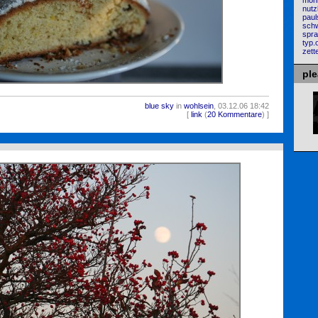
mon
nutz
paul
sch
spra
typ.
zette
pl
blue sky
in
wohlsein
, 03.12.06 18:42
1493
[
link
(
20 Kommentare
) ]