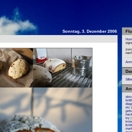
Sonntag, 3. Dezember 2006
Flu
Hom
sign
zuv
nac
Anm
Da
Silb
An
absu
brit
diag
etc
gebu
hack
ivy
knü
licht
mar