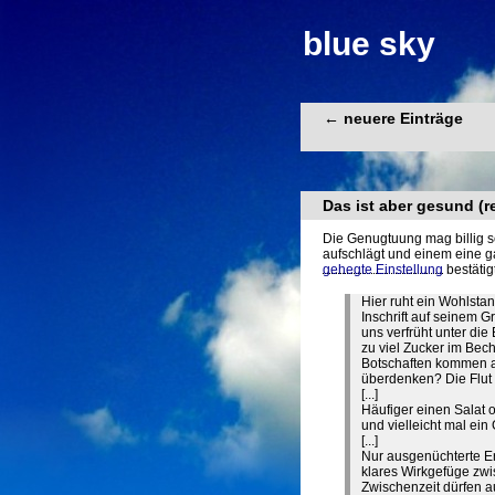
blue sky
← neuere Einträge
Das ist aber gesund (re
Die Genugtuung mag billig se
aufschlägt und einem eine ga
gehegte Einstellung
bestätig
Hier ruht ein Wohlsta
Inschrift auf seinem G
uns verfrüht unter die
zu viel Zucker im Bech
Botschaften kommen a
überdenken? Die Flut 
[...]
Häufiger einen Salat o
und vielleicht mal ein 
[...]
Nur ausgenüchterte Er
klares Wirkgefüge zwi
Zwischenzeit dürfen 