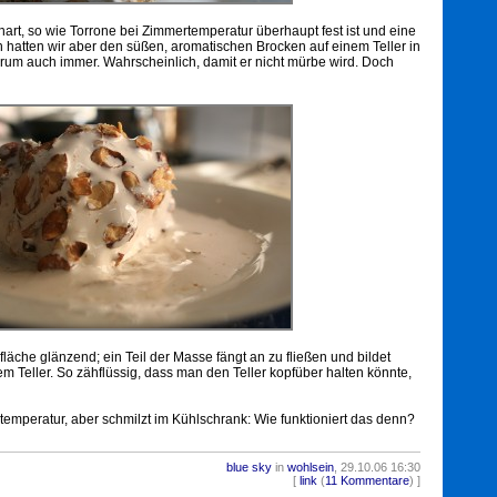
 hart, so wie Torrone bei Zimmertemperatur überhaupt fest ist und eine
n hatten wir aber den süßen, aromatischen Brocken auf einem Teller in
arum auch immer. Wahrscheinlich, damit er nicht mürbe wird. Doch
fläche glänzend; ein Teil der Masse fängt an zu fließen und bildet
em Teller. So zähflüssig, dass man den Teller kopfüber halten könnte,
temperatur, aber schmilzt im Kühlschrank: Wie funktioniert das denn?
blue sky
in
wohlsein
, 29.10.06 16:30
1146
[
link
(
11 Kommentare
) ]