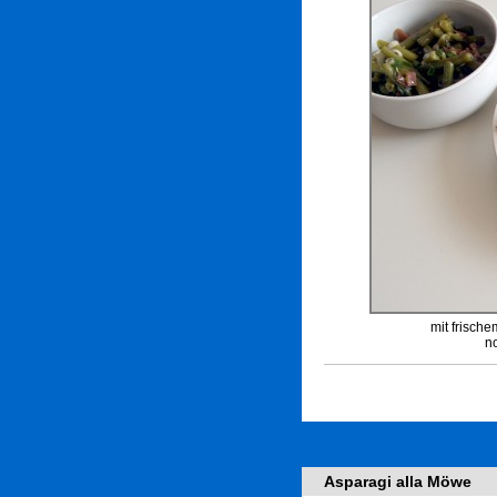
mit frisch
n
Asparagi alla Möwe