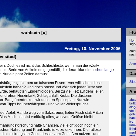
Flu
wohlsein
[
x
]
Hom
sign
Freitag, 10. November 2006
zuv
nac
visited)
Anm
in. Doch es ist nicht das Schlechteste, wenn man die »Zeit«
nze Serie von Artikeln entgegenfällt, die derart klar eine
schon lange
Da
t. Nur ein paar Zeilen daraus:
Silb
ndsbürger, gestorben an falschem Essen - wer will schon diese
rabstein haben? Und doch prasst und völlt sich jeder Dritte von
An
 Erde, behaupten Epidemiologen. Bei zu viel Fett auf dem Teller,
er drohen Herzinfarkt, Schlaganfall, Krebs. Die düsteren
n: Bang überdenken wir unseren Speiseplan. Nur wie
absu
brit
von Tipps ist überwältigend - und voller Widersprüche.
diag
etc
der Apfel, Hände weg vom Salzstreuer, lieber Fisch statt Fritten
gebu
Glas Milch - das ist vorläufig alles, was vom Getöse bleibt.
hack
ivy
nährungsforschung hätte Chancen, vielleicht doch noch ein
knü
licht
schen Nahrung und Krankheitsrisiko zu erkennen. Die ratlose
mar
auch die strengsten Gesundesser zum Genießen nutzen - und