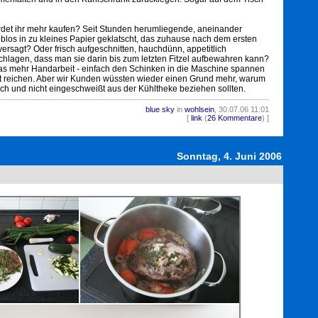
ürdet ihr mehr kaufen? Seit Stunden herumliegende, aneinander
blos in zu kleines Papier geklatscht, das zuhause nach dem ersten
ersagt? Oder frisch aufgeschnitten, hauchdünn, appetitlich
chlagen, dass man sie darin bis zum letzten Fitzel aufbewahren kann?
as mehr Handarbeit - einfach den Schinken in die Maschine spannen
t reichen. Aber wir Kunden wüssten wieder einen Grund mehr, warum
uch und nicht eingeschweißt aus der Kühltheke beziehen sollten.
blue sky
in
wohlsein
, 30.07.06 11:01
2745
[
link
(
26 Kommentare
) ]
Sonntag, 4. Juni 2006