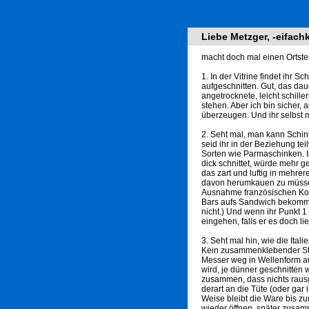
Liebe Metzger, -eifach
macht doch mal einen Ortster
1. In der Vitrine findet ihr 
aufgeschnitten. Gut, das da
angetrocknete, leicht schill
stehen. Aber ich bin sicher, 
überzeugen. Und ihr selbst 
2. Seht mal, man kann Schi
seid ihr in der Beziehung t
Sorten wie Parmaschinken. I
dick schnittet, würde mehr g
das zart und luftig in mehre
davon herumkauen zu müssen.
Ausnahme französischen Koch
Bars aufs Sandwich bekommt,
nicht.) Und wenn ihr Punkt 
eingehen, falls er es doch li
3. Seht mal hin, wie die Ital
Kein zusammenklebender Stap
Messer weg in Wellenform au
wird, je dünner geschnitten 
zusammen, dass nichts rausg
derart an die Tüte (oder gar
Weise bleibt die Ware bis zu
wieder öffnen, später zusam