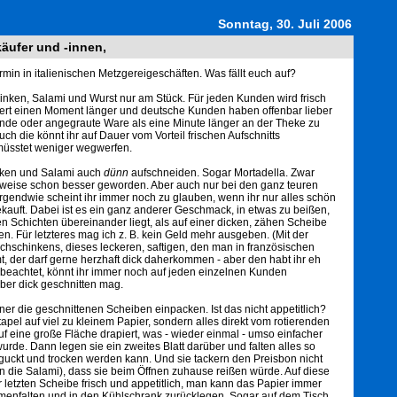
Sonntag, 30. Juli 2006
käufer und -innen,
min in italienischen Metzgereigeschäften. Was fällt euch auf?
Schinken, Salami und Wurst nur am Stück. Für jeden Kunden wird frisch
uert einen Moment länger und deutsche Kunden haben offenbar lieber
ernde oder angegraute Ware als eine Minute länger an der Theke zu
auch die könnt ihr auf Dauer vom Vorteil frischen Aufschnitts
müsstet weniger wegwerfen.
nken und Salami auch
dünn
aufschneiden. Sogar Mortadella. Zwar
eilweise schon besser geworden. Aber auch nur bei den ganz teuren
rgendwie scheint ihr immer noch zu glauben, wenn ihr nur alles schön
ekauft. Dabei ist es ein ganz anderer Geschmack, in etwas zu beißen,
ren Schichten übereinander liegt, als auf einer dicken, zähen Scheibe
 Für letzteres mag ich z. B. kein Geld mehr ausgeben. (Mit der
schinkens, dieses leckeren, saftigen, den man in französischen
 der darf gerne herzhaft dick daherkommen - aber den habt ihr eh
1 beachtet, könnt ihr immer noch auf jeden einzelnen Kunden
eber dick geschnitten mag.
iener die geschnittenen Scheiben einpacken. Ist das nicht appetitlich?
el auf viel zu kleinem Papier, sondern alles direkt vom rotierenden
f eine große Fläche drapiert, was - wieder einmal - umso einfacher
wurde. Dann legen sie ein zweites Blatt darüber und falten alles so
uckt und trocken werden kann. Und sie tackern den Preisbon nicht
 in die Salami), dass sie beim Öffnen zuhause reißen würde. Auf diese
r letzten Scheibe frisch und appetitlich, man kann das Papier immer
menfalten und in den Kühlschrank zurücklegen. Sogar auf dem Tisch