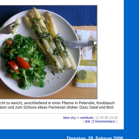
cht zu weich), anschließend in einer Pfanne in Petersilie, Knoblauch
tzen und zum Schluss etwas Parmesan drüber. Dazu Salat und Brot.
blue sky
in
wohlsein
, 12.05.06 23:26
3249
[
link
(
2 Kommentare
) ]
Dienstag, 28. Februar 2006