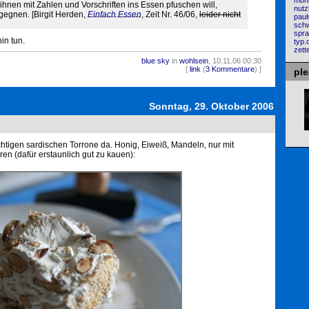
mon
 ihnen mit Zahlen und Vorschriften ins Essen pfuschen will,
nutz
egegnen. [Birgit Herden,
Einfach Essen
, Zeit Nr. 46/06,
leider nicht
paul
sch
spra
in tun.
typ.
zette
blue sky
in
wohlsein
, 10.11.06 00:30
1760
[
link
(
3 Kommentare
) ]
pl
Sonntag, 29. Oktober 2006
htigen sardischen Torrone da. Honig, Eiweiß, Mandeln, nur mit
en (dafür erstaunlich gut zu kauen):