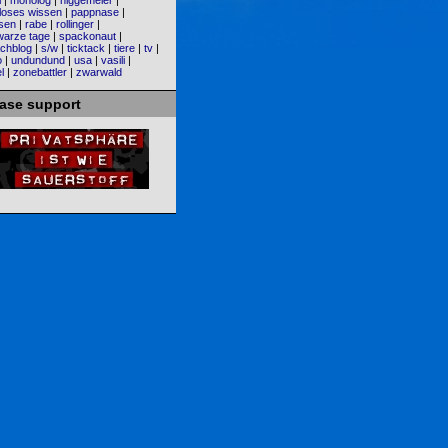
i
|
monolog
|
niggemeier
|
loses wissen
|
pappnase
|
sen
|
rabe
|
rollinger
|
warze tage
|
spackonaut
|
chblog
|
s/w
|
ticktack
|
tiere
|
tv
|
o
|
undundund
|
usa
|
vasili
|
l
|
zonebattler
|
zwarwald
ease support