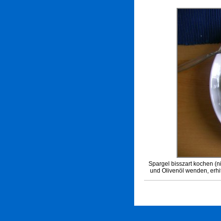
Spargel bisszart kochen (ni
und Olivenöl wenden, erhi