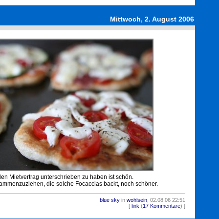
Mittwoch, 2. August 2006
den Mietvertrag unterschrieben zu haben ist schön.
sammenzuziehen, die solche Focaccias backt, noch schöner.
blue sky
in
wohlsein
, 02.08.06 22:51
1387
[
link
(
17 Kommentare
) ]