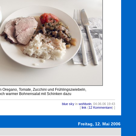
em Oregano, Tomate, Zucchini und Frühlingszwiebeln,
och warmer Bohnensalat mit Schinken dazu
blue sky
in
wohlsein
, 04.06.06 19:43
1108
[
link
(
12 Kommentare
) ]
Freitag, 12. Mai 2006